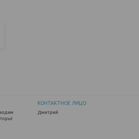
зводим
Дмитрий
торы!