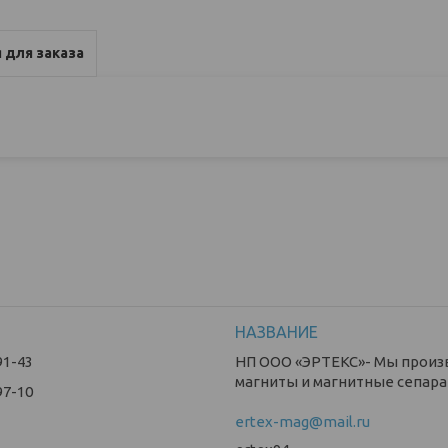
 для заказа
91-43
НП ООО «ЭРТЕКС»- Мы прои
магниты и магнитные сепара
97-10
ertex-mag@mail.ru