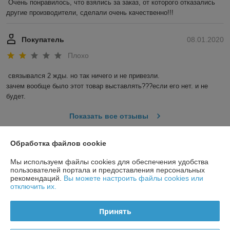
Очень понравилось, что взялись за заказ, от которого отказались 
другие производители, сделали очень качественно!!!
Покупатель
08.01.2020
Плохо
связывался 2 жды. но так ничего и не привезли.

зачем вообще было этот товар выставлять???если его нет. и не 
будет.
Показать все отзывы
Обработка файлов cookie
О нас
Мы используем файлы cookies для обеспечения удобства
пользователей портала и предоставления персональных
Контакты
рекомендаций.
Вы можете настроить файлы cookies или
отключить их.
Доставка и оплата
Принять
График работы