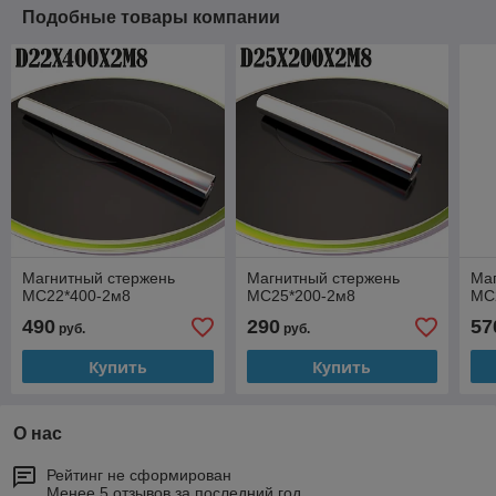
Подобные товары компании
Магнитный стержень
Магнитный стержень
Ма
МС22*400-2м8
МС25*200-2м8
МС
490
290
57
руб.
руб.
Купить
Купить
О нас
Рейтинг не сформирован
Менее 5 отзывов за последний год