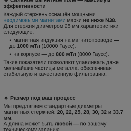
🔹 Сильное магнитное поле — максимум
эффективности
Каждый стержень оснащён мощными
неодимовыми магнитами
марки
не ниже N38
.
Для стержня диаметром 25 мм характеристики
следующие:
магнитная индукция на магнитопроводе —
до
1000 мТл
(10000 Гаусс);
на корпусе — до
800 мТл
(8000 Гаусс).
Такие показатели позволяют улавливать даже
мельчайшие частицы металла, обеспечивая
стабильную и качественную фильтрацию.
🔹 Размер под ваш процесс
Мы предлагаем стандартные диаметры
магнитных стержней:
20, 22, 25, 28, 30, 32 и 33.7
мм
.
А длина может быть
любой
— по вашему
техническому заданию.