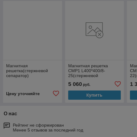
Магнитная
Магнитная решетка
Ма
решетка(стержневой
СМР1 L400*400/8-
СМР
сепаратор)
25(стержневой
22(
сепаратор)
сеп
5 060
1 
руб.
Цену уточняйте
Купить
О нас
Рейтинг не сформирован
Менее 5 отзывов за последний год