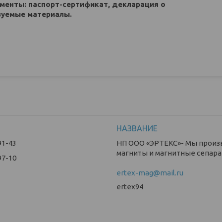
менты: паспорт-сертификат, декларация о
зуемые материалы.
91-43
НП ООО «ЭРТЕКС»- Мы прои
магниты и магнитные сепара
97-10
ertex-mag@mail.ru
ertex94