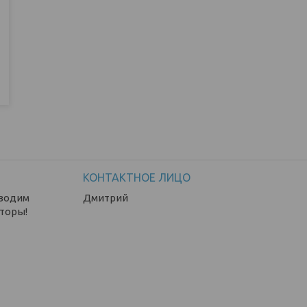
зводим
Дмитрий
торы!