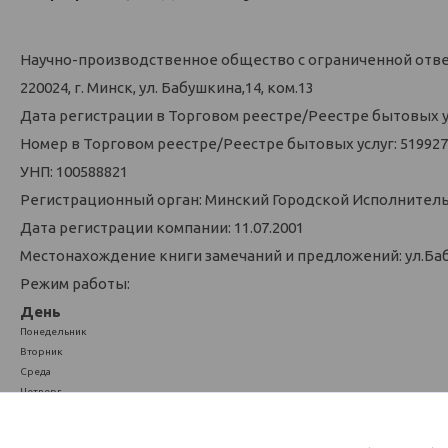
Научно-производственное общество с ограниченной отв
220024, г. Минск, ул. Бабушкина,14, ком.13
Дата регистрации в Торговом реестре/Реестре бытовых усл
Номер в Торговом реестре/Реестре бытовых услуг: 519927
УНП: 100588821
Регистрационный орган: Минский Городской Исполнител
Дата регистрации компании: 11.07.2001
Местонахождение книги замечаний и предложений: ул.Баб
Режим работы:
День
Понедельник
Вторник
Среда
Четверг
Пятница
Суббота