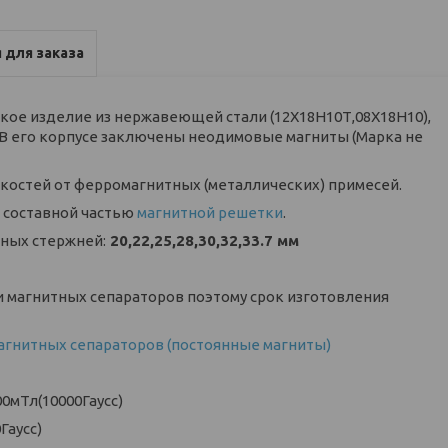
 для заказа
ое изделие из нержавеющей стали (12Х18Н10Т,08Х18Н10),
 В его корпусе заключены неодимовые магниты (Марка не
костей от ферромагнитных (металлических) примесей.
 составной частью
магнитной решетки
.
ных стержней:
20,22,25,28,30,32,33.7 мм
 магнитных сепараторов поэтому срок изготовления
агнитных сепараторов (постоянные магниты)
0мТл(10000Гаусс)
Гаусс)