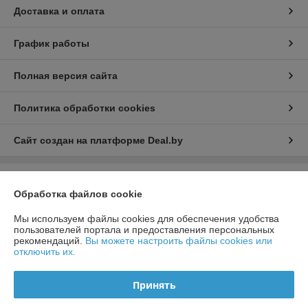
Доставка и оплата
График работы
Полная версия сайта
Политика обработки cookies
Сайт создан на платформе Deal.by
Информация для покупателя
Обработка файлов cookie
Юридическое лицо:
Научно-производственное общество с
ограниченной ответственностью "ЭРТЕКС"
Мы используем файлы cookies для обеспечения удобства
220024, г. Минск, ул. Бабушкина,14, ком.13
пользователей портала и предоставления персональных
рекомендаций.
Вы можете настроить файлы cookies или
Регистрационный номер ЕГР: 100588821
отключить их.
УНП: 100588821
Принять
Регистрационный орган: Минский Городской Исполнительный Комитет