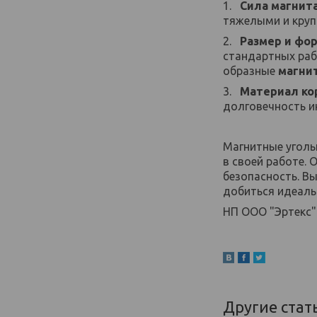
1.
Сила магнит
тяжелыми и круп
2.
Размер и фо
стандартных раб
образные
магни
3.
Материал ко
долговечность и
Магнитные уголь
в своей работе.
безопасность. В
добиться идеаль
НП ООО "Эртекс"
Другие стат