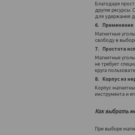
Благодаря прост
другие ресурсы.
для удержания д
6. Применение
Магнитные уголь
свободу в выбор
7. Простота ис
Магнитные угольн
не требует спец
круга пользоват
8. Корпус из н
Корпус магнитны
инструмента и ег
Как выбрать м
При выборе магн