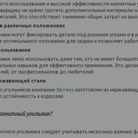
оте использования и высокой эффективности магнитные у
 Сварщику не нужно тратить дополнительные материалы 
еталей. Это способствует снижению общих затрат на вып
 в различных положениях
ники могут фиксировать детали под разными углами и в 
е оптимального положения для сварки и позволяет рабо
пользования
ики легко использовать даже тем, кто не имеет большого
иальных навыков для эффективного применения. Это дел
елей, от профессионалов до любителей.
ержавеющей стали
х угольников компании
Эртекс
изготовлен из нержавеюще
о устойчивость к коррозии.
агнитный угольник?
итного угольника следует учитывать несколько важных ф