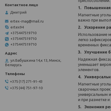
приспособлений.
1. Повышенная
Дмитрий
Магнитные уголь
важно при выпол
ertex-mag@mail.ru
2. Ускорение р
ertex94
+375447519710
Использование м
+375447519710
легко зафиксиро
+375447519710
временных фикса
3. Улучшение б
Надежная фиксац
ул.Бабушкина 14,к 13, Минск,
уменьшает вероя
Беларусь
элементов.
4. Универсальн
+375 (17) 271-91-43
Магнитные уголь
+375 (44) 751-97-10
сварочных проек
универсальным и
и при разметке 
5. Экономия ре