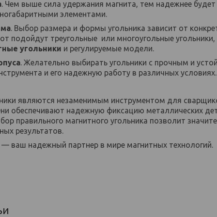
а
. Чем выше сила удержания магнита, тем надежнее будет
ногабаритными элементами.
рма
. Выбор размера и формы угольника зависит от конкр
от подойдут треугольные или многоугольные угольники, 
тные угольники
и регулируемые модели.
рпуса
. Желательно выбирать угольники с прочным и усто
нструмента и его надежную работу в различных условиях.
ники являются незаменимым инструментом для сварщико
 Они обеспечивают надежную фиксацию металлических де
ыбор правильного магнитного угольника позволит значит
ных результатов.
 — ваш надежный партнер в мире магнитных технологий.
ьи