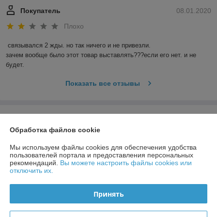
Покупатель
08.01.2020
Плохо
связывался 2 жды. но так ничего и не привезли.

зачем вообще было этот товар выставлять???если его нет. и не 
будет.
Показать все отзывы
О нас
Обработка файлов cookie
Контакты
Мы используем файлы cookies для обеспечения удобства
пользователей портала и предоставления персональных
Доставка и оплата
рекомендаций.
Вы можете настроить файлы cookies или
отключить их.
График работы
Принять
Полная версия сайта